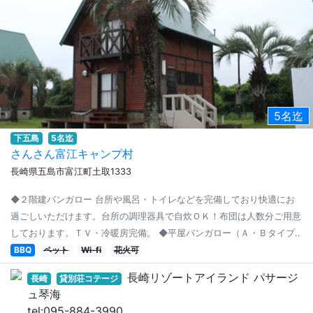
5名迄
下五島
5名迄
さんさん富江キャンプ村
長崎県五島市富江町土取1333
◆２階建バンガロー 台所や風呂・トイレなどを完備しており快適にお
過ごしいただけます。台所の調理器具で自炊ＯＫ！布団は人数分ご用意
しております。ＴＶ・冷暖房完備。 ◆平屋バンガロー（Ａ・Ｂタイプ..
BBQ
ペット
Wi-fi
花火可
長崎リゾートアイランド パサージ
長崎
貸別荘コテージ
ュ琴海
tel:095-884-3990