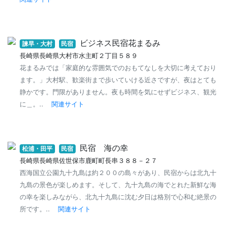
ビジネス民宿花まるみ
諫早・大村
民宿
長崎県長崎県大村市水主町２丁目５８９
花まるみでは「家庭的な雰囲気でのおもてなしを大切に考えており
ます。」大村駅、歓楽街まで歩いていける近さですが、夜はとても
静かです。門限がありません。夜も時間を気にせずビジネス、観光
に＿。..
関連サイト
民宿 海の幸
松浦・田平
民宿
長崎県長崎県佐世保市鹿町町長串３８８－２７
西海国立公園九十九島は約２００の島々があり、民宿からは北九十
九島の景色が楽しめます。そして、九十九島の海でとれた新鮮な海
の幸を楽しみながら、北九十九島に沈む夕日は格別で心和む絶景の
所です。..
関連サイト