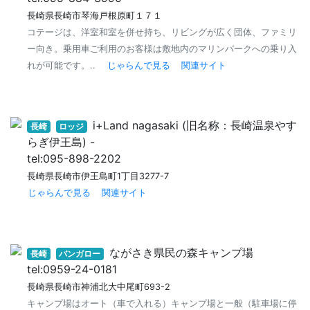
長崎県長崎市琴海戸根原町１７１
コテージは、洋室和室を併せ持ち、リビングが広く団体、ファミリ
ー向き。乗用車ご利用のお客様は敷地内のマリンパークへの乗り入
れが可能です。..
じゃらんで見る
関連サイト
i+Land nagasaki (旧名称：長崎温泉やす
長崎
ロッジ
らぎ伊王島) -
tel:095-898-2202
長崎県長崎市伊王島町1丁目3277-7
じゃらんで見る
関連サイト
ながさき県民の森キャンプ場
長崎
バンガロー
tel:0959-24-0181
長崎県長崎市神浦北大中尾町693-2
キャンプ場はオート（車で入れる）キャンプ場と一般（駐車場に停