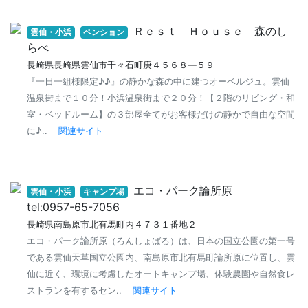
Ｒｅｓｔ Ｈｏｕｓｅ 森のし
雲仙・小浜
ペンション
らべ
長崎県長崎県雲仙市千々石町庚４５６８―５９
『一日一組様限定♪♪』の静かな森の中に建つオーベルジュ。雲仙
温泉街まで１０分！小浜温泉街まで２０分！【２階のリビング・和
室・ベッドルーム】の３部屋全てがお客様だけの静かで自由な空間
に♪..
関連サイト
エコ・パーク論所原
雲仙・小浜
キャンプ場
tel:0957-65-7056
長崎県南島原市北有馬町丙４７３１番地２
エコ・パーク論所原（ろんしょばる）は、日本の国立公園の第一号
である雲仙天草国立公園内、南島原市北有馬町論所原に位置し、雲
仙に近く、環境に考慮したオートキャンプ場、体験農園や自然食レ
ストランを有するセン..
関連サイト