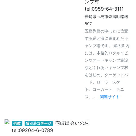
ンプ村
tel:0959-64-3111
長崎県五島市奈留町船廻
897
五島列島の中ほどに位置
する緑と海に囲まれたキ
ャンプ場です。 緑の園内
には、本格的ログキャビ
ンやオートキャンプ施設
などふれあいキャンプ村
をはじめ、ターゲットバ
ード、ローラースケー
ト、ゴーカート、テニ
ス、..
関連サイト
壱岐出会いの村
壱岐
貸別荘コテージ
tel:09204-6-0789