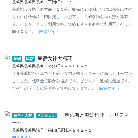
長崎県長崎県長崎市平瀬町１―７
長崎駅より野母崎方面へ２０分。観光にも便利。特に出張又は学生
さんには低価格、門限無し。大型車可。長崎名物ちゃんぽん等有
り。インターネット利用無料。無線ＬＡＮも有料で利用可。ペット
同伴ＯＫ！..
関連サイト
民宿女神大橋荘
長崎
民宿
長崎県長崎県長崎市木鉢町２－２０８－１
ＪＲ長崎駅から車で１５分。女神大橋インター下に新しくオープン
しました。低料金で静かな場所です。ビジネス・観光に最適です。
すべてのプランに駐車料金無料になります。..
関連サイト
一望の海と海鮮料理 マリティ
諫早・大村
ペンション
ーム
長崎県長崎県諫早市森山町唐比東９４２－１
関連サイト