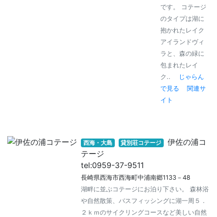
です。 コテージ
のタイプは湖に
抱かれたレイク
アイランドヴィ
ラと、森の緑に
包まれたレイ
ク..
じゃらん
で見る
関連サ
イト
伊佐の浦コ
西海・大島
貸別荘コテージ
テージ
tel:0959-37-9511
長崎県西海市西海町中浦南郷1133－48
湖畔に並ぶコテージにお泊り下さい。 森林浴
や自然散策、バスフィッシングに湖一周５．
２ｋｍのサイクリングコースなど美しい自然