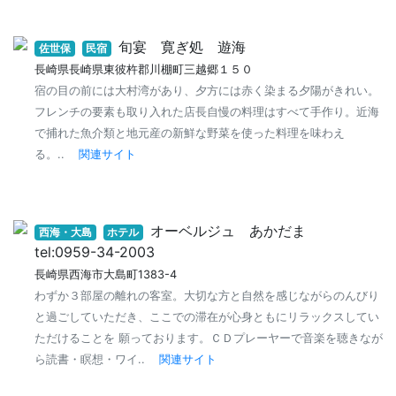
旬宴 寛ぎ処 遊海
佐世保
民宿
長崎県長崎県東彼杵郡川棚町三越郷１５０
宿の目の前には大村湾があり、夕方には赤く染まる夕陽がきれい。
フレンチの要素も取り入れた店長自慢の料理はすべて手作り。近海
で捕れた魚介類と地元産の新鮮な野菜を使った料理を味わえ
る。..
関連サイト
オーベルジュ あかだま
西海・大島
ホテル
tel:0959-34-2003
長崎県西海市大島町1383-4
わずか３部屋の離れの客室。大切な方と自然を感じながらのんびり
と過ごしていただき、ここでの滞在が心身ともにリラックスしてい
ただけることを 願っております。ＣＤプレーヤーで音楽を聴きなが
ら読書・瞑想・ワイ..
関連サイト