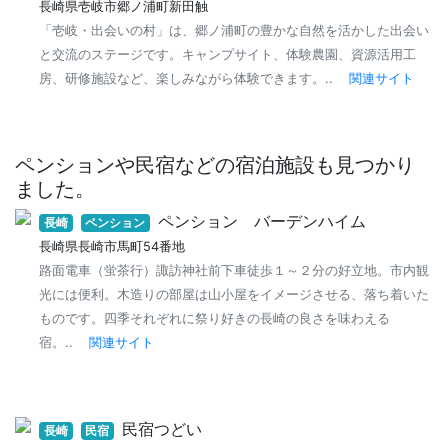
長崎県壱岐市郷ノ浦町新田触
「壱岐・出会いの村」は、郷ノ浦町の豊かな自然を活かした出会い
と交流のステージです。キャンプサイト、体験農園、資源活用工
房、研修施設など、楽しみながら体験できます。..
関連サイト
ペンションや民宿などの宿泊施設も見つかり
ました。
ペンション バーデンハイム
長崎
ペンション
長崎県長崎市馬町54番地
路面電車（蛍茶行）諏訪神社前下車徒歩１～２分の好立地。市内観
光には便利。木造りの部屋は山小屋をイメージさせる、落ち着いた
ものです。四季それぞれに祭り好きの長崎の良さを味わえる
宿。..
関連サイト
民宿つどい
長崎
民宿